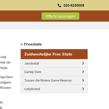
020-6230008
Offerte aanvragen
< Freestate
Zuidwestelijke Free State
n het
niet ver
Jacobsdal
tsjes.
Gariep Dam
ariep Dam
Tussen die Riviere Game Reserve
rvolgens
-Riviere
Ladybrand
te
de