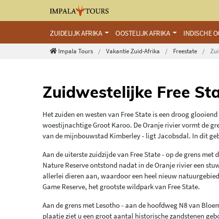
ZUIDELIJK AFRIKA
OOSTELIJK AFRIKA
INDISCHE 
Impala Tours
Vakantie Zuid-Afrika
Freestate
Zui
Zuidwestelijke Free St
Het zuiden en westen van Free State is een droog glooiend
woestijnachtige Groot Karoo. De Oranje rivier vormt de gr
van de mijnbouwstad Kimberley - ligt Jacobsdal. In dit ge
Aan de uiterste zuidzijde van Free State - op de grens met
Nature Reserve ontstond nadat in de Oranje rivier een s
allerlei dieren aan, waardoor een heel nieuw natuurgebied
Game Reserve, het grootste wildpark van Free State.
Aan de grens met Lesotho - aan de hoofdweg N8 van Bloemf
plaatje ziet u een groot aantal historische zandstenen 