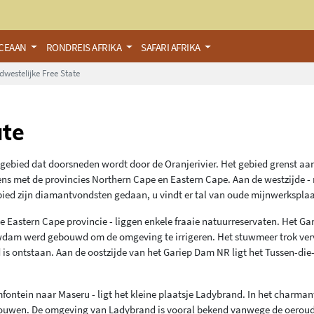
OCEAAN
RONDREIS AFRIKA
SAFARI AFRIKA
dwestelijke Free State
ate
 gebied dat doorsneden wordt door de Oranjerivier. Het gebied grenst aa
ens met de provincies Northern Cape en Eastern Cape. Aan de westzijde - 
bied zijn diamantvondsten gedaan, u vindt er tal van oude mijnwerksplaa
 de Eastern Cape provincie - liggen enkele fraaie natuurreservaten. Het G
tuwdam werd gebouwd om de omgeving te irrigeren. Het stuwmeer trok ve
 is ontstaan. Aan de oostzijde van het Gariep Dam NR ligt het Tussen-die
ontein naar Maseru - ligt het kleine plaatsje Ladybrand. In het charman
gebouwen. De omgeving van Ladybrand is vooral bekend vanwege de oerou