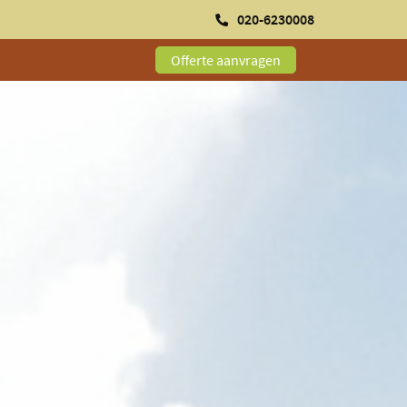
020-6230008
Offerte aanvragen