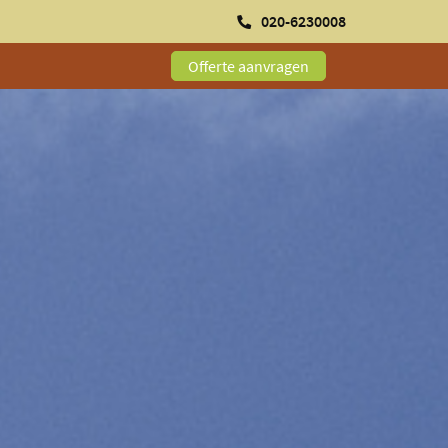
020-6230008
Offerte aanvragen