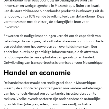
De landbouw is en blijft voorlopig de belangrijkste bron van
inkomsten en werkgelegenheid in Mozambique. Ruim een kwart
van de Mozambikaanse binnenlandse productie is afkomstig uit de
landbouw; circa 80% van de bevolking leeft van de landbouw. Deze
vormt tezamen met de visserij de belangrijkste bron voor
inkomsten.
Er worden de nodige inspanningen verricht om de capaciteit van
belastingen te verhogen; het ontbreken daarvan vormt tot op heden
een obstakel voor het verwerven van overheidsinkomsten. Een
ander knelpunt is de gebrekkige infrastructuur, die de afzet van
landbouwproducten en exploitatie van grondstoffen hindert.
Ontwikkeling van transportroutes is onmisbaar voor Mozambique.
Handel en economie
De handelssector maakt een snelle groei door in Mozambique,
waarbij de autoriteiten prioriteit geven aan verdere verbeteringen
van het handelsklimaat om buitenlandse investeerders aan te
trekken. Veelbelovende sectoren zijn onder andere de natuurlijke
grondstoffen (olie, gas, kolen, titanium en zand), industrie