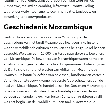
(aluminium), energie, transport (doorvoer naar Zuid-Afrika,
Zimbabwe, Malawi en Zambia), infrastructuurontwikkeling
waaronder water, toerisme, telecommunicatie, landbouw en
bewerking landbouwproducten.
Geschiedenis Mozambique
Leuk om te weten voor uw vakantie in Mozambique: de
geschiedenis van het land! Mozambique heeft een rijke historie
waarin verschillende culturen en volken een belangrijke rol hebben
gespeeld. We gaan zo´n 10.000 jaar terug naar de eerste bewoners
van Mozambique. De bewoners van Mozambique waren nomaden
en afstammelingen van de San ofwel Bosjesmannen. Later volgden
de Bantu’s die vanuit het westen van Afrika naar Mozambique
kwamen. De bantu´s leefden van de visserij, landbouw en veeteelt.
Vanaf de achtste eeuw kwamen de eerste Arabische zeilers aan de
kust van Mozambique. De handel tussen het Oosten en Mozambique
bloeide op en er ontstonden diverse handelsposten aan de kust. Er
volgden gemengde huwelijken tussen Bantu’s en Arabieren en dit
was het begin van de Swahili cultuur en taal in Mozambique.