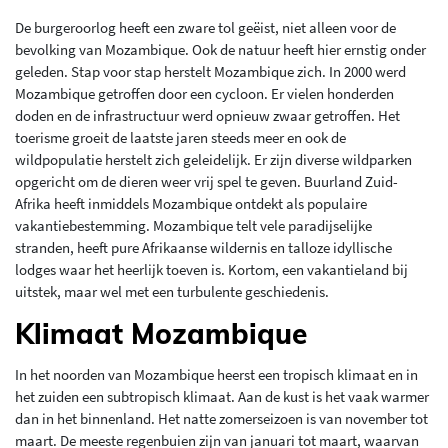
De burgeroorlog heeft een zware tol geëist, niet alleen voor de
bevolking van Mozambique. Ook de natuur heeft hier ernstig onder
geleden. Stap voor stap herstelt Mozambique zich. In 2000 werd
Mozambique getroffen door een cycloon. Er vielen honderden
doden en de infrastructuur werd opnieuw zwaar getroffen. Het
toerisme groeit de laatste jaren steeds meer en ook de
wildpopulatie herstelt zich geleidelijk. Er zijn diverse wildparken
opgericht om de dieren weer vrij spel te geven. Buurland Zuid-
Afrika heeft inmiddels Mozambique ontdekt als populaire
vakantiebestemming. Mozambique telt vele paradijselijke
stranden, heeft pure Afrikaanse wildernis en talloze idyllische
lodges waar het heerlijk toeven is. Kortom, een vakantieland bij
uitstek, maar wel met een turbulente geschiedenis.
Klimaat Mozambique
In het noorden van Mozambique heerst een tropisch klimaat en in
het zuiden een subtropisch klimaat. Aan de kust is het vaak warmer
dan in het binnenland. Het natte zomerseizoen is van november tot
maart. De meeste regenbuien zijn van januari tot maart, waarvan