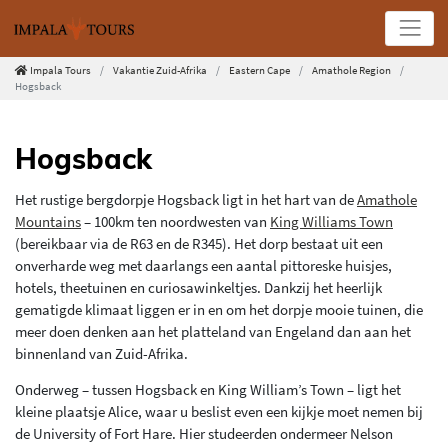
Impala Tours
Vakantie Zuid-Afrika
Eastern Cape
Amathole Region
Hogsback
Hogsback
Het rustige bergdorpje Hogsback ligt in het hart van de
Amathole
Mountains
– 100km ten noordwesten van
King Williams Town
(bereikbaar via de R63 en de R345). Het dorp bestaat uit een
onverharde weg met daarlangs een aantal pittoreske huisjes,
hotels, theetuinen en curiosawinkeltjes. Dankzij het heerlijk
gematigde klimaat liggen er in en om het dorpje mooie tuinen, die
meer doen denken aan het platteland van Engeland dan aan het
binnenland van Zuid-Afrika.
Onderweg – tussen Hogsback en King William’s Town – ligt het
kleine plaatsje Alice, waar u beslist even een kijkje moet nemen bij
de University of Fort Hare. Hier studeerden ondermeer Nelson