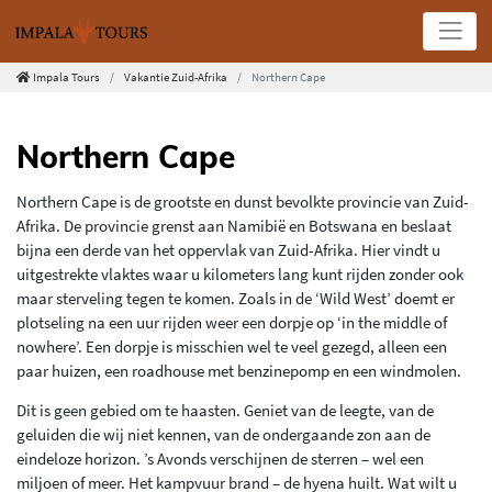
Impala Tours
Vakantie Zuid-Afrika
Northern Cape
Northern Cape
Northern Cape is de grootste en dunst bevolkte provincie van Zuid-
Afrika. De provincie grenst aan Namibië en Botswana en beslaat
bijna een derde van het oppervlak van Zuid-Afrika. Hier vindt u
uitgestrekte vlaktes waar u kilometers lang kunt rijden zonder ook
maar sterveling tegen te komen. Zoals in de ‘Wild West’ doemt er
plotseling na een uur rijden weer een dorpje op ‘in the middle of
nowhere’. Een dorpje is misschien wel te veel gezegd, alleen een
paar huizen, een roadhouse met benzinepomp en een windmolen.
Dit is geen gebied om te haasten. Geniet van de leegte, van de
geluiden die wij niet kennen, van de ondergaande zon aan de
eindeloze horizon. ’s Avonds verschijnen de sterren – wel een
miljoen of meer. Het kampvuur brand – de hyena huilt. Wat wilt u