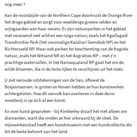
nog meer ?
Aan de noordzijde van de Northern Cape doorkruist de Orange River
het droge gebied en zorgt voor weelderige groene velden en
wijngaarden aan haar oevers. Er zijn natuurparken in het gebied
met verassend veel wild en een ruige natuur, zoals het Kgallagadi
Transfrontier Park (het voormalige Kalahari Gemsbok NP) en het
Richtersveld NP. Maar ook parken ter bescherming van de fragiele
natuur, zoals het Witsand NR en het Augrabies NP – met z’n
prachtige watervallen. In het Namaqualand NP gaat het om de
wilde bloemen, die in de lente lijken te verschijnen uit het niets.
U ziet oeroude rotstekeningen van de San, oftewel de
Bosjesmannen. In groten en kloven hebben ze hun kunstwerken
achtergelaten. Hoe dit oervolk kan overleven in deze dorre
woestenij is op zich al een kunst.
En over kunst gesproken – bij Kimberley draait het niet alleen om
diamanten, want die vinden ze hier uiteraard bij de vleet. De
mijnwerkersstad heeft een kunstmuseum met een kunstcollectie die
tot de beste behoort van het land.