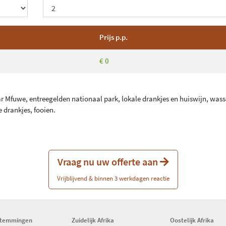
Prijs p.p.
€ 0
aar Mfuwe, entreegelden nationaal park, lokale drankjes en huiswijn, wass
e drankjes, fooien.
Vraag nu uw offerte aan
Vrijblijvend & binnen 3 werkdagen reactie
stemmingen
Zuidelijk Afrika
Oostelijk Afrika