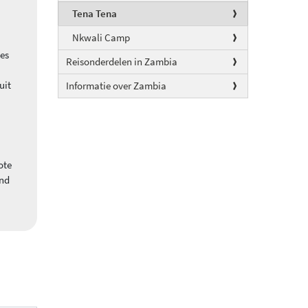
Tena Tena
Nkwali Camp
es
Reisonderdelen in Zambia
uit
Informatie over Zambia
ote
end