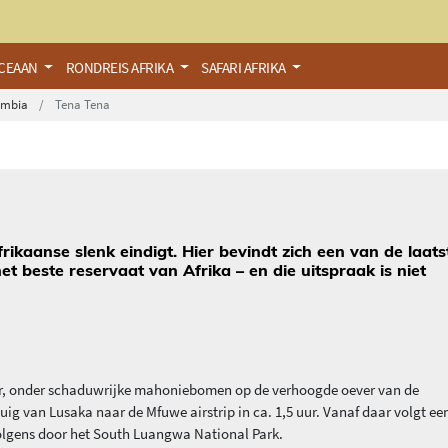
OCEAAN
RONDREIS AFRIKA
SAFARI AFRIKA
ambia
Tena Tena
kaanse slenk eindigt. Hier bevindt zich een van de laats
t beste reservaat van Afrika – en die uitspraak is niet
ector, onder schaduwrijke mahoniebomen op de verhoogde oever van de
uig van Lusaka naar de Mfuwe airstrip in ca. 1,5 uur. Vanaf daar volgt ee
volgens door het South Luangwa National Park.