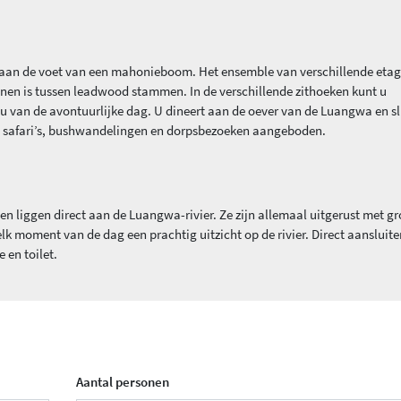
aan de voet van een mahonieboom. Het ensemble van verschillende etag
nnen is tussen leadwood stammen. In de verschillende zithoeken kunt u
 u van de avontuurlijke dag. U dineert aan de oever van de Luangwa en sl
en safari’s, bushwandelingen en dorpsbezoeken aangeboden.
 en liggen direct aan de Luangwa-rivier. Ze zijn allemaal uitgerust met gr
lk moment van de dag een prachtig uitzicht op de rivier. Direct aansluit
 en toilet.
Aantal personen