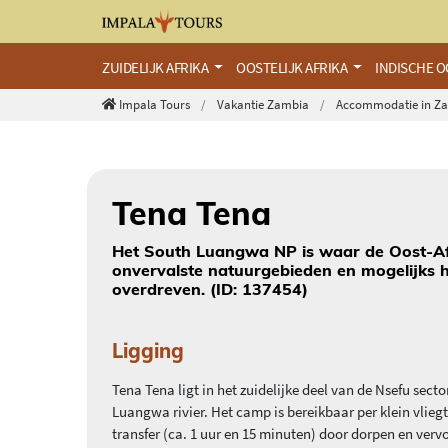
ZUIDELIJK AFRIKA
OOSTELIJK AFRIKA
INDISCHE 
Impala Tours
Vakantie Zambia
Accommodatie in Z
Tena Tena
Het South Luangwa NP is waar de Oost-Afri
onvervalste natuurgebieden en mogelijks he
overdreven. (ID: 137454)
Ligging
Tena Tena ligt in het zuidelijke deel van de Nsefu s
Luangwa rivier. Het camp is bereikbaar per klein vliegt
transfer (ca. 1 uur en 15 minuten) door dorpen en ver