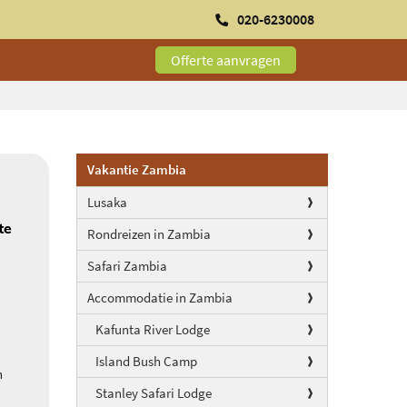
020-6230008
Offerte aanvragen
Vakantie Zambia
Lusaka
te
Rondreizen in Zambia
Safari Zambia
Accommodatie in Zambia
Kafunta River Lodge
Island Bush Camp
n
Stanley Safari Lodge