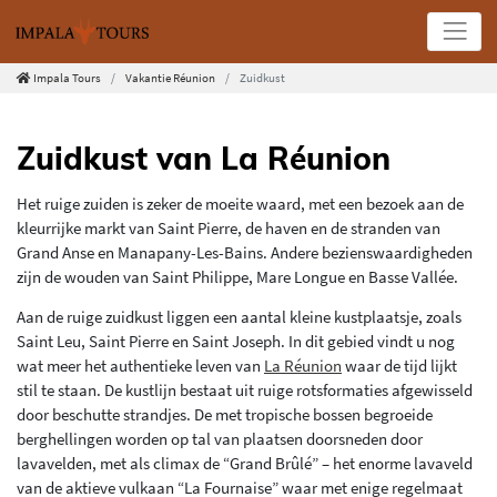
Impala Tours
Vakantie Réunion
Zuidkust
Zuidkust van La Réunion
Het ruige zuiden is zeker de moeite waard, met een bezoek aan de
kleurrijke markt van Saint Pierre, de haven en de stranden van
Grand Anse en Manapany-Les-Bains. Andere bezienswaardigheden
zijn de wouden van Saint Philippe, Mare Longue en Basse Vallée.
Aan de ruige zuidkust liggen een aantal kleine kustplaatsje, zoals
Saint Leu, Saint Pierre en Saint Joseph. In dit gebied vindt u nog
wat meer het authentieke leven van
La Réunion
waar de tijd lijkt
stil te staan. De kustlijn bestaat uit ruige rotsformaties afgewisseld
door beschutte strandjes. De met tropische bossen begroeide
berghellingen worden op tal van plaatsen doorsneden door
lavavelden, met als climax de “Grand Brûlé” – het enorme lavaveld
van de aktieve vulkaan “La Fournaise” waar met enige regelmaat