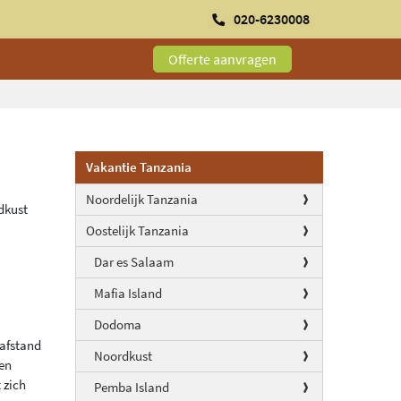
020-6230008
Offerte aanvragen
Vakantie Tanzania
Noordelijk Tanzania
dkust
Oostelijk Tanzania
Dar es Salaam
Mafia Island
Dodoma
 afstand
Noordkust
nen
 zich
Pemba Island