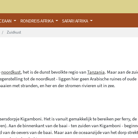
OCEAAN
RONDREIS AFRIKA
SAFARI AFRIKA
Zuidkust
e
noordkust
, het is de dunst bevolkte regio van
Tanzania
. Maar aan de zui
egenstelling tot de noordkust - liggen hier geen Arabische ruines of oude
baaien met stranden, en her en der stromen rivieren uit in zee.
ssersdorpje Kigamboni. Het is vanuit gemakkelijk te bereiken per ferry, de
ren). Aan de binnenkant van de baai - ten zuiden van Kigamboni - begin
 van de oevers van de baai. Maar aan de oceaanzijde van het dorp strekt