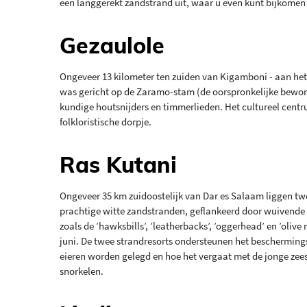
een langgerekt zandstrand uit, waar u even kunt bijkomen 
Gezaulole
Ongeveer 13 kilometer ten zuiden van Kigamboni - aan het 
was gericht op de Zaramo-stam (de oorspronkelijke bewon
kundige houtsnijders en timmerlieden. Het cultureel cent
folkloristische dorpje.
Ras Kutani
Ongeveer 35 km zuidoostelijk van Dar es Salaam liggen twee
prachtige witte zandstranden, geflankeerd door wuivende
zoals de ’hawksbills’, ’leatherbacks’, ’oggerhead’ en ’olive
juni. De twee strandresorts ondersteunen het beschermin
eieren worden gelegd en hoe het vergaat met de jonge zees
snorkelen.