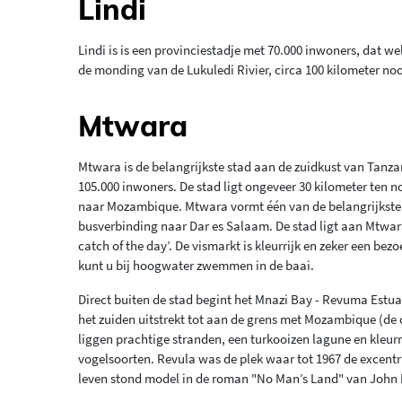
Lindi
Lindi is is een provinciestadje met 70.000 inwoners, dat wel
de monding van de Lukuledi Rivier, circa 100 kilometer no
Mtwara
Mtwara is de belangrijkste stad aan de zuidkust van Tanzan
105.000 inwoners. De stad ligt ongeveer 30 kilometer ten 
naar Mozambique. Mtwara vormt één van de belangrijkste 
busverbinding naar Dar es Salaam. De stad ligt aan Mtwar
catch of the day’. De vismarkt is kleurrijk en zeker een bez
kunt u bij hoogwater zwemmen in de baai.
Direct buiten de stad begint het Mnazi Bay - Revuma Estua
het zuiden uitstrekt tot aan de grens met Mozambique (de on
liggen prachtige stranden, een turkooizen lagune en kleurr
vogelsoorten. Revula was de plek waar tot 1967 de excentrie
leven stond model in de roman "No Man’s Land" van Joh