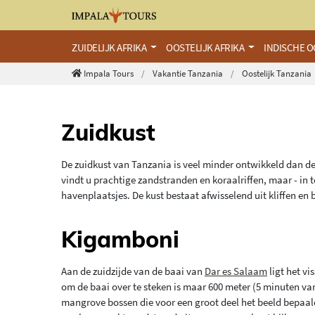
ZUIDELIJK AFRIKA
OOSTELIJK AFRIKA
INDISCHE 
Impala Tours
Vakantie Tanzania
Oostelijk Tanzania
Zuidkust
De zuidkust van Tanzania is veel minder ontwikkeld dan d
vindt u prachtige zandstranden en koraalriffen, maar - in t
havenplaatsjes. De kust bestaat afwisselend uit kliffen en 
Kigamboni
Aan de zuidzijde van de baai van
Dar es Salaam
ligt het vi
om de baai over te steken is maar 600 meter (5 minuten va
mangrove bossen die voor een groot deel het beeld bepaald