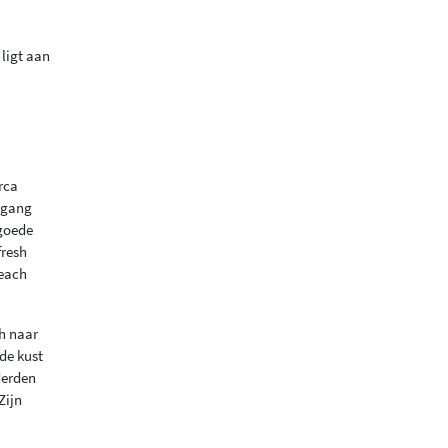
 ligt aan
rca
ergang
 goede
fresh
Beach
ch naar
 de kust
derden
Zijn