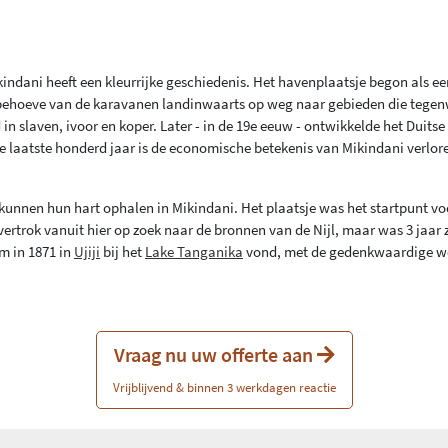
ndani heeft een kleurrijke geschiedenis. Het havenplaatsje begon als ee
 behoeve van de karavanen landinwaarts op weg naar gebieden die tege
n slaven, ivoor en koper. Later - in de 19e eeuw - ontwikkelde het Duitse
de laatste honderd jaar is de economische betekenis van Mikindani verlor
kunnen hun hart ophalen in Mikindani. Het plaatsje was het startpunt vo
vertrok vanuit hier op zoek naar de bronnen van de Nijl, maar was 3 jaar 
m in 1871 in
Ujiji
bij het
Lake Tanganika
vond, met de gedenkwaardige 
Vraag nu uw offerte aan
Vrijblijvend & binnen 3 werkdagen reactie