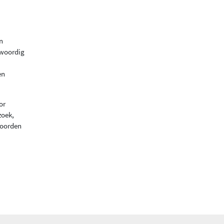
n
nwoordig
en
or
zoek,
woorden