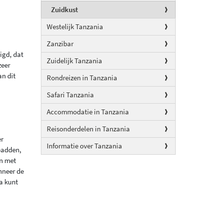
Zuidkust
Westelijk Tanzania
Zanzibar
igd, dat
Zuidelijk Tanzania
zeer
an dit
Rondreizen in Tanzania
Safari Tanzania
Accommodatie in Tanzania
Reisonderdelen in Tanzania
er
Informatie over Tanzania
padden,
en met
nneer de
a kunt