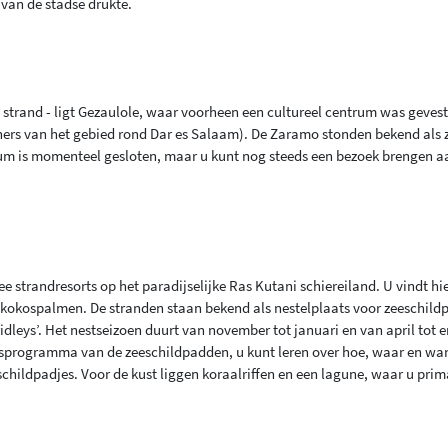
van de stadse drukte.
strand - ligt Gezaulole, waar voorheen een cultureel centrum was gevest
ers van het gebied rond Dar es Salaam). De Zaramo stonden bekend als 
rum is momenteel gesloten, maar u kunt nog steeds een bezoek brengen a
 strandresorts op het paradijselijke Ras Kutani schiereiland. U vindt hi
 kokospalmen. De stranden staan bekend als nestelplaats voor zeeschild
 ridleys’. Het nestseizoen duurt van november tot januari en van april tot 
gsprogramma van de zeeschildpadden, u kunt leren over hoe, waar en wa
childpadjes. Voor de kust liggen koraalriffen en een lagune, waar u prim