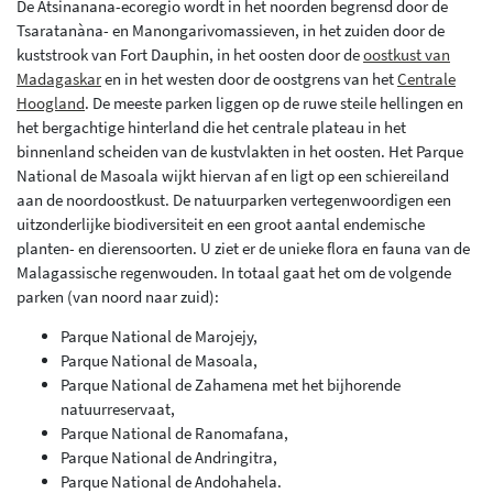
De Atsinanana-ecoregio wordt in het noorden begrensd door de
Tsaratanàna- en Manongarivomassieven, in het zuiden door de
kuststrook van Fort Dauphin, in het oosten door de
oostkust van
Madagaskar
en in het westen door de oostgrens van het
Centrale
Hoogland
. De meeste parken liggen op de ruwe steile hellingen en
het bergachtige hinterland die het centrale plateau in het
binnenland scheiden van de kustvlakten in het oosten. Het Parque
National de Masoala wijkt hiervan af en ligt op een schiereiland
aan de noordoostkust. De natuurparken vertegenwoordigen een
uitzonderlijke biodiversiteit en een groot aantal endemische
planten- en dierensoorten. U ziet er de unieke flora en fauna van de
Malagassische regenwouden. In totaal gaat het om de volgende
parken (van noord naar zuid):
Parque National de Marojejy,
Parque National de Masoala,
Parque National de Zahamena met het bijhorende
natuurreservaat,
Parque National de Ranomafana,
Parque National de Andringitra,
Parque National de Andohahela.