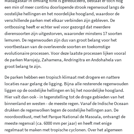
Madagaskar in omvang flink is gereduceerd, bestaat er toch nog
een min of meer continu doorlopende strook regenwoud langs de
oostelijke hellingen en het noordelijke hoogland, waardoor de
verschillende parken met elkaar verbinden zijn gebleven. De
ontbossing heeft er echter wel voor gezorgd dat meerdere
dierensoorten zijn uitgestorven, waaronder minstens 17 soorten
lemuren. De regenwouden zijn dus van groot belang voor het
voortbestaan van de overlevende soorten en toekomstige
evolutionaire processen. Voor deze laatste processen lijken vooral
de parken Marojejy, Zahamena, Andringitra en Andohahela van
groot belang te zijn.
De parken hebben een tropisch klimaat met drogere en nattere
locaties naar gelang de ligging. Bijna alle resterende regenwouden
liggen op de oostelijke hellingen en bij het noordelijke hoogland.
Hier valt dan ook - in tegenstelling tot de droge gebieden van het
binnenland en westen - de meeste regen. Vanaf de Indische Oceaan
drukken de regenwolken tegen de oostelijke hellingen aan. De
noordoostkust, met het Parque National de Masoala, ontvangt de
meeste regenval (ca. 6000 mm per jaar) en heeft met enige
regelmaat te maken met tropische cyclonen. Over het algemeen