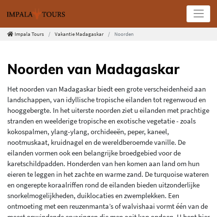
Impala Tours
Vakantie Madagaskar
Noorden
Noorden van Madagaskar
Het noorden van Madagaskar biedt een grote verscheidenheid aan
landschappen, van idyllische tropische eilanden tot regenwoud en
hooggebergte. In het uiterste noorden ziet u eilanden met prachtige
stranden en weelderige tropische en exotische vegetatie - zoals
kokospalmen, ylang-ylang, orchideeën, peper, kaneel,
nootmuskaat, kruidnagel en de wereldberoemde vanille. De
eilanden vormen ook een belangrijke broedgebied voor de
karetschildpadden. Honderden van hen komen aan land om hun
eieren te leggen in het zachte en warme zand. De turquoise wateren
en ongerepte koraalriffen rond de eilanden bieden uitzonderlijke
snorkelmogelijkheden, duiklocaties en zwemplekken. Een
ontmoeting met een reuzenmanta’s of walvishaai vormt één van de
meest opwindende ervaringen die men ooit kan opdoen. U bent hier