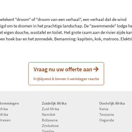
etekent "droom" of "droom van een verhaal", een verhaal dat de wind
digd om te dromen in het prachtige landschap. De "zwemmende" lodge he
t eigen douche, wastafel en toilet. Het grote raam aan de rivier-zijde k
een hoek bar en het zonnedek. Bemanning: kapitein, kok, matroos. Elektr
Vraag nu uw offerte aan
Vrijblijvend & binnen 3 werkdagen reactie
stemmingen
Zuidelijk Afrika
Oostelijk Afrika
Afrika
Zuid Afrika
Kenia
Afrika
Namibië
Tanzania
Oceaan
Botswana
Oeganda
Zimbabwe
Zambia