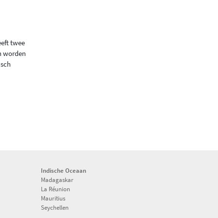
eft twee
an worden
isch
Indische Oceaan
Madagaskar
La Réunion
Mauritius
Seychellen