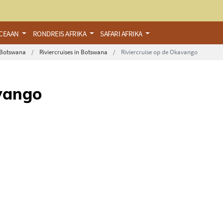
OCEAAN
RONDREIS AFRIKA
SAFARI AFRIKA
n Botswana
Riviercruises in Botswana
Riviercruise op de Okavango
avango