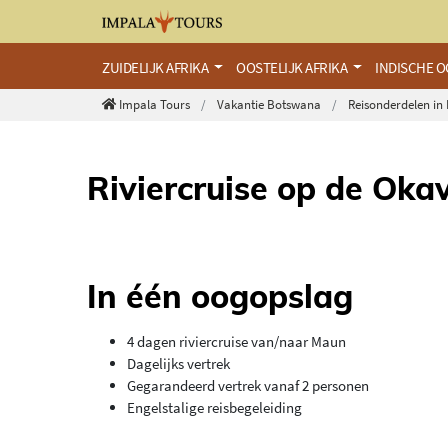
ZUIDELIJK AFRIKA
OOSTELIJK AFRIKA
INDISCHE 
Impala Tours
Vakantie Botswana
Reisonderdelen i
Riviercruise op de Ok
In één oogopslag
4 dagen riviercruise van/naar Maun
Dagelijks vertrek
Gegarandeerd vertrek vanaf 2 personen
Engelstalige reisbegeleiding