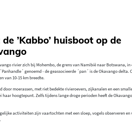
de ’Kabbo’ huisboot op de
vango
avango rivier zich bij Mohembo, de grens van Namibië naar Botswana, in
 ´Panhandle´ genoemd - de geassocieerde ´pan´ is de Okavango delta. 
en van 10-15 km breedte.
or moerassen, met riet bedekte rivieroevers, zijkanalen en een smalle
mei haar hoogtepunt. Zelfs tijdens lange droge perioden heeft de Okavang
elijke activiteiten zijn vaartochten met een sloep, vogels observeren en 
.