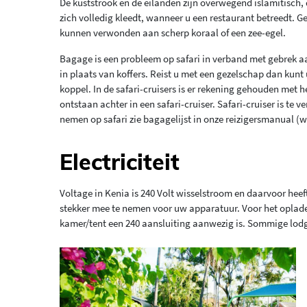
De kuststrook en de eilanden zijn overwegend islamitisch,
zich volledig kleedt, wanneer u een restaurant betreedt. 
kunnen verwonden aan scherp koraal of een zee-egel.
Bagage is een probleem op safari in verband met gebrek a
in plaats van koffers. Reist u met een gezelschap dan kunt u
koppel. In de safari-cruisers is er rekening gehouden met
ontstaan achter in een safari-cruiser. Safari-cruiser is te
nemen op safari zie bagagelijst in onze reizigersmanual (wo
Electriciteit
Voltage in Kenia is 240 Volt wisselstroom en daarvoor hee
stekker mee te nemen voor uw apparatuur. Voor het opladen
kamer/tent een 240 aansluiting aanwezig is. Sommige lodge