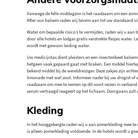
Vanwege de felle middagzon is het raadzaam om een zonne
After-sun balsem raden wij tevens aan tot uw standaard ui
Water om bepaalde risico’s te vermijden, raden wij u aan
door alle hotels en lodges gratis verstrekte flesjes water.
wordt met gewoon leiding water.
Uw medicijntas dient pleisters en een insectenbeet balse
hetgeen vaak gepaard gaat met braken. Een middel hiertege
bekend middel bij de wereldreiziger. Deze zakjes zijn echte
limonade met wat zout. Informeer nader bij uw drogist of 
raadzaam om mee te nemen op dit soort reizen in verband m
serum vertraagd reageert op het lichaam. Doorgaans zult u
Kleding
In het hooggebergte raden wij u aan zomerkleding mee te n
is alleen zomerkleding voldoende. In de hotels wordt u geac