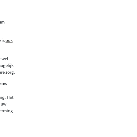
rum
 is
ook
t wel
mogelijk
re zorg.
ieuw
ing. Het
r uw
herming