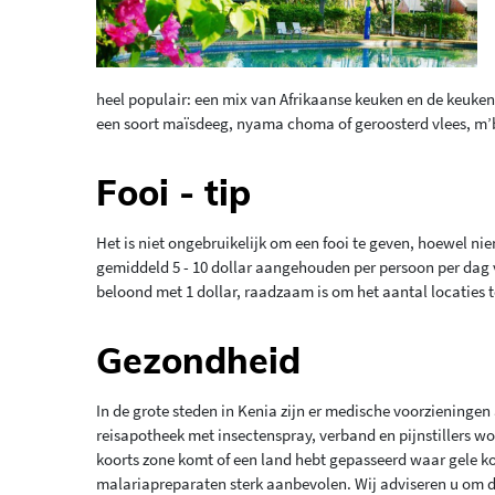
heel populair: een mix van Afrikaanse keuken en de keuken
een soort maïsdeeg, nyama choma of geroosterd vlees, m’b
Fooi - tip
Het is niet ongebruikelijk om een fooi te geven, hoewel ni
gemiddeld 5 - 10 dollar aangehouden per persoon per dag v
beloond met 1 dollar, raadzaam is om het aantal locaties te
Gezondheid
In de grote steden in Kenia zijn er medische voorzieninge
reisapotheek met insectenspray, verband en pijnstillers wor
koorts zone komt of een land hebt gepasseerd waar gele ko
malariapreparaten sterk aanbevolen. Wij adviseren u om de