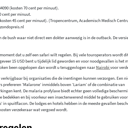
4090 (kosten 70 cent per minuut).
0 cent per minuut.
84 (kosten 45 cent per minuut). (Tropencentrum, Academisch Medisch Cent
ezondopreis.nl
 de bush waar niet direct een dokter aanwezig is in de outback. De versie
oment dat u zelf een safari wilt regelen. Bij vele touroperators wordt di
geveer 15 USD bent u tijdelijk lid geworden en voor noodgevallen is het 
broken been opgelopen dan wordt u teruggevlogen naar
Nairobi
voor verde
 verkrijgbaar bij organisaties die de inentingen kunnen verzorgen. Een n
gers prefereren ’Malarone’ inmiddels boven ’Lariam’ of de combinatie van
rkingen kent. De malaria profylaxe biedt echter geen volledige bescherm
e bedekken en bij voorkeur een insectenwerend middel te gebruiken voo
’ in spuitflacon. De lodges en hotels hebben in de meeste gevallen besc
ekosten verzekeraar wat vergoed wordt.
regelen