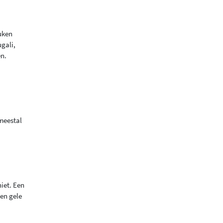
euken
gali,
en.
meestal
iet. Een
een gele