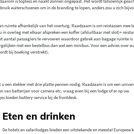
 daarom is topless en naakt zonnen ongepast. Het wordt fatsoenlijk geach
Gebruik waterschoenen om in de branding te lopen, anders zou u zich bijv
an ruimte afhankelijk van het voertuig. Raadzaam is om reistassen mee 
 in overleg met elkaar afspreken een koffer (afsluitbaar met slot)+ reista
 het aantal passagiers te vervoeren waardoor gebrek aan bagage ruimte is
 vergelijken met een bestelbus dan wel een minibus. Voor een advies over w
rdt bij boeking verstrekt).
ft u een stekker met drie platte pennen nodig. Raadzaam is om een univer
 van batterijen voor camera etc. vraag even bij een lodge of er op uw
s bieden battery-service bij de frontdesk.
Eten en drinken
De hotels en safarilodges bieden een uitstekende en meestal Europese 