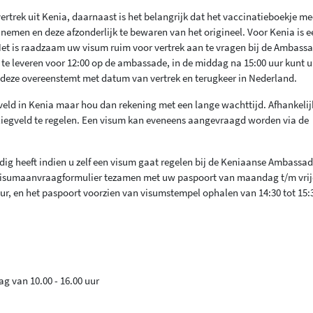
rtrek uit Kenia, daarnaast is het belangrijk dat het vaccinatieboekje me
 nemen en deze afzonderlijk te bewaren van het origineel. Voor Kenia is 
et is raadzaam uw visum ruim voor vertrek aan te vragen bij de Ambass
te leveren voor 12:00 op de ambassade, in de middag na 15:00 uur kunt u
 deze overeenstemt met datum van vertrek en terugkeer in Nederland.
veld in Kenia maar hou dan rekening met een lange wachttijd. Afhankelij
vliegveld te regelen. Een visum kan eveneens aangevraagd worden via de
g heeft indien u zelf een visum gaat regelen bij de Keniaanse Ambassad
t visumaanvraagformulier tezamen met uw paspoort van maandag t/m vri
uur, en het paspoort voorzien van visumstempel ophalen van 14:30 tot 15:
g van 10.00 - 16.00 uur