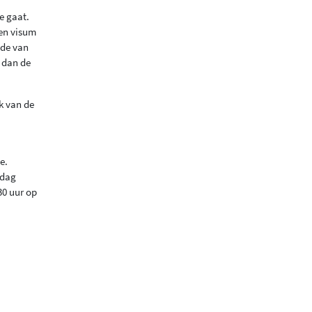
e gaat.
een visum
ade van
 dan de
k van de
e.
jdag
30 uur op