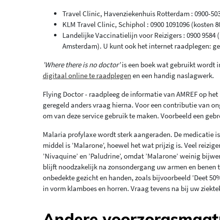
Travel Clinic, Havenziekenhuis Rotterdam : 0900-503
KLM Travel Clinic, Schiphol : 0900 1091096 (kosten 8
Landelijke Vaccinatielijn voor Reizigers : 0900 95
Amsterdam). U kunt ook het internet raadplegen: g
’Where there is no doctor’
is een boek wat gebruikt wordt in
digitaal online te raadplegen
en een handig naslagwerk.
Flying Doctor - raadpleeg de informatie van AMREF op het m
geregeld anders vraag hierna. Voor een contributie van on
om van deze service gebruik te maken. Voorbeeld een ge
Malaria profylaxe wordt sterk aangeraden. De medicatie is
middel is ’Malarone’, hoewel het wat prijzig is. Veel reizi
’Nivaquine’ en ’Paludrine’, omdat ’Malarone’ weinig bijwe
blijft noodzakelijk na zonsondergang uw armen en benen t
onbedekte gezicht en handen, zoals bijvoorbeeld ’Deet 50%
in vorm klamboes en horren. Vraag tevens na bij uw ziekt
Andere voorzorgsmaat