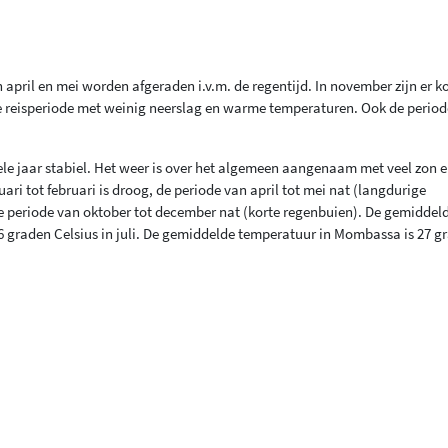
pril en mei worden afgeraden i.v.m. de regentijd. In november zijn er k
 reisperiode met weinig neerslag en warme temperaturen. Ook de periode
hele jaar stabiel. Het weer is over het algemeen aangenaam met veel zon 
ri tot februari is droog, de periode van april tot mei nat (langdurige
de periode van oktober tot december nat (korte regenbuien). De gemiddel
16 graden Celsius in juli. De gemiddelde temperatuur in Mombassa is 27 g