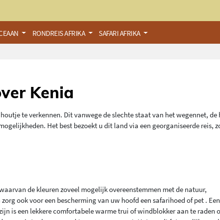
OCEAAN
RONDREIS AFRIKA
SAFARI AFRIKA
over Kenia
houtje te verkennen. Dit vanwege de slechte staat van het wegennet, de
gelijkheden. Het best bezoekt u dit land via een georganiseerde reis, z
g waarvan de kleuren zoveel mogelijk overeenstemmen met de natuur,
n zorg ook voor een bescherming van uw hoofd een safarihoed of pet . Ee
zijn is een lekkere comfortabele warme trui of windblokker aan te raden o