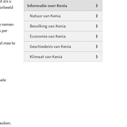
t als u
Informatie over Kenia
oorbeeld
Natuur van Kenia
te nemen
Bevolking van Kenia
s per
Economie van Kenia
at mee te
Geschiedenis van Kenia
Klimaat van Kenia
sele
keuken.