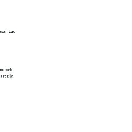
asai, Luo
 mobiele
ast zijn