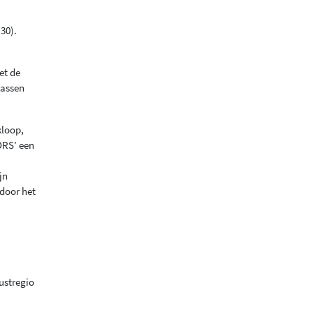
30).
et de
wassen
kloop,
ORS’ een
jn
rdoor het
ustregio