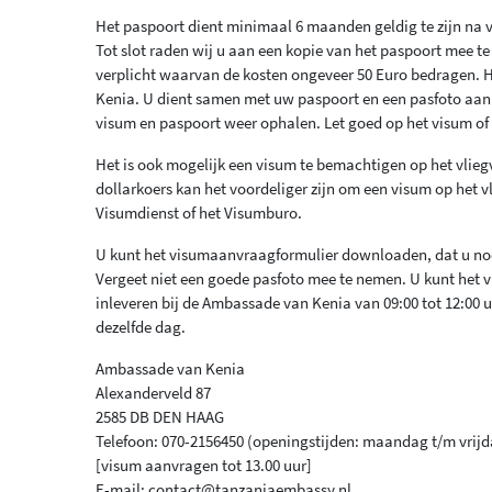
Het paspoort dient minimaal 6 maanden geldig te zijn na ve
Tot slot raden wij u aan een kopie van het paspoort mee te
verplicht waarvan de kosten ongeveer 50 Euro bedragen. H
Kenia. U dient samen met uw paspoort en een pasfoto aan 
visum en paspoort weer ophalen. Let goed op het visum of
Het is ook mogelijk een visum te bemachtigen op het vlieg
dollarkoers kan het voordeliger zijn om een visum op het 
Visumdienst of het Visumburo.
U kunt het visumaanvraagformulier downloaden, dat u nodi
Vergeet niet een goede pasfoto mee te nemen. U kunt he
inleveren bij de Ambassade van Kenia van 09:00 tot 12:00 
dezelfde dag.
Ambassade van Kenia
Alexanderveld 87
2585 DB DEN HAAG
Telefoon: 070-2156450 (openingstijden: maandag t/m vrijda
[visum aanvragen tot 13.00 uur]
E-mail: contact@tanzaniaembassy.nl