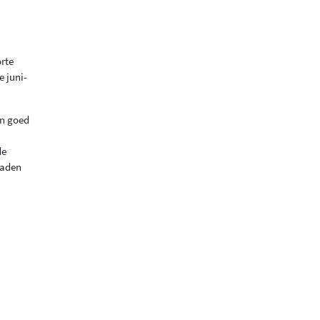
orte
 juni-
en goed
de
raden