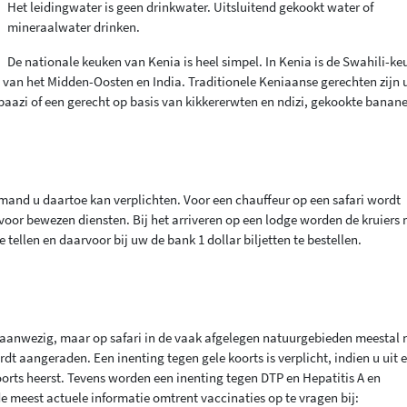
Het leidingwater is geen drinkwater. Uitsluitend gekookt water of
mineraalwater drinken.
De nationale keuken van Kenia is heel simpel. In Kenia is de Swahili-k
 van het Midden-Oosten en India. Traditionele Keniaanse gerechten zijn u
aazi of een gerecht op basis van kikkererwten en ndizi, gekookte banan
emand u daartoe kan verplichten. Voor een chauffeur op een safari wordt
oor bewezen diensten. Bij het arriveren op een lodge worden de kruiers 
 tellen en daarvoor bij uw de bank 1 dollar biljetten te bestellen.
n aanwezig, maar op safari in de vaak afgelegen natuurgebieden meestal n
dt aangeraden. Een inenting tegen gele koorts is verplicht, indien u uit 
orts heerst. Tevens worden een inenting tegen DTP en Hepatitis A en
 meest actuele informatie omtrent vaccinaties op te vragen bij: