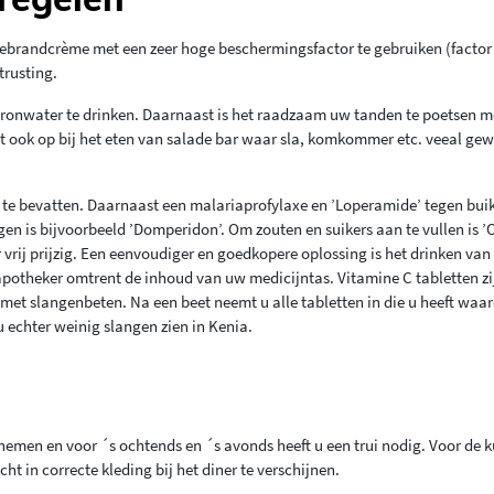
brandcrème met een zeer hoge beschermingsfactor te gebruiken (factor 
trusting.
 bronwater te drinken. Daarnaast is het raadzaam uw tanden te poetsen m
 Let ook op bij het eten van salade bar waar sla, komkommer etc. veeal ge
m te bevatten. Daarnaast een malariaprofylaxe en ’Loperamide’ tegen bui
n is bijvoorbeeld ’Domperidon’. Om zouten en suikers aan te vullen is ’
r vrij prijzig. Een eenvoudiger en goedkopere oplossing is het drinken van
apotheker omtrent de inhoud van uw medicijntas. Vitamine C tabletten zi
et slangenbeten. Na een beet neemt u alle tabletten in die u heeft waa
 echter weinig slangen zien in Kenia.
emen en voor ´s ochtends en ´s avonds heeft u een trui nodig. Voor de k
ht in correcte kleding bij het diner te verschijnen.