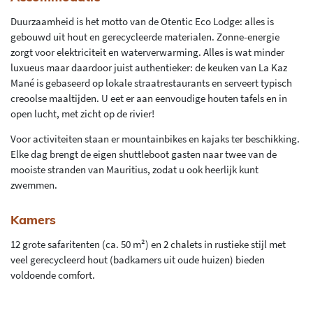
Duurzaamheid is het motto van de Otentic Eco Lodge: alles is
gebouwd uit hout en gerecycleerde materialen. Zonne-energie
zorgt voor elektriciteit en waterverwarming. Alles is wat minder
luxueus maar daardoor juist authentieker: de keuken van La Kaz
Mané is gebaseerd op lokale straatrestaurants en serveert typisch
creoolse maaltijden. U eet er aan eenvoudige houten tafels en in
open lucht, met zicht op de rivier!
Voor activiteiten staan er mountainbikes en kajaks ter beschikking.
Elke dag brengt de eigen shuttleboot gasten naar twee van de
mooiste stranden van Mauritius, zodat u ook heerlijk kunt
zwemmen.
Kamers
12 grote safaritenten (ca. 50 m²) en 2 chalets in rustieke stijl met
veel gerecycleerd hout (badkamers uit oude huizen) bieden
voldoende comfort.