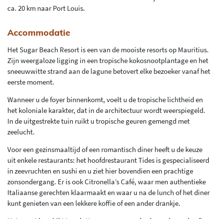
ca. 20 km naar Port Louis.
Accommodatie
Het Sugar Beach Resort is een van de mooiste resorts op Mauritius.
Zijn weergaloze ligging in een tropische kokosnootplantage en het
sneeuwwitte strand aan de lagune betovert elke bezoeker vanaf het
eerste moment.
Wanneer u de foyer binnenkomt, voelt u de tropische lichtheid en
het koloniale karakter, dat in de architectuur wordt weerspiegeld.
In de uitgestrekte tuin ruikt u tropische geuren gemengd met
zeelucht.
Voor een gezinsmaaltijd of een romantisch diner heeft u de keuze
uit enkele restaurants: het hoofdrestaurant Tides is gespecialiseerd
in zeevruchten en sushi en u ziet hier bovendien een prachtige
zonsondergang. Er is ook Citronella’s Café, waar men authentieke
Italiaanse gerechten klaarmaakt en waar u na de lunch of het diner
kunt genieten van een lekkere koffie of een ander drankje.