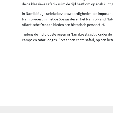
de de klassieke safari – ruim de tijd heeft om op zoek kunt 
In Namibië zijn unieke bezienswaardigheden: de imposante 
Namib woestijn met de Sossusvlei en het Namib Rand Nat
Atlantische Oceaan bieden een historisch perspectief.
Tijdens de individuele reizen in Namibië slaapt u onder de 
camps en safarilodges. Ervaar een echte safari, op een be