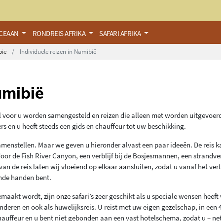
OCEAAN
RONDREIS AFRIKA
SAFARI AFRIKA
bie
Individuele reizen in Namibië
amibië
iaal voor u worden samengesteld en reizen die alleen met worden uitgevoer
s en u heeft steeds een gids en chauffeur tot uw beschikking.
menstellen. Maar we geven u hieronder alvast een paar ideeën. De reis k
oor de Fish River Canyon, een verblijf bij de Bosjesmannen, een strandverb
n de reis laten wij vloeiend op elkaar aansluiten, zodat u vanaf het ver
ende handen bent.
akt wordt, zijn onze safari’s zeer geschikt als u speciale wensen heeft 
inderen en ook als huwelijksreis. U reist met uw eigen gezelschap, in een
hauffeur en u bent niet gebonden aan een vast hotelschema, zodat u – net 