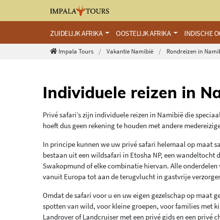
ZUIDELIJK AFRIKA
OOSTELIJK AFRIKA
INDISCHE 
Impala Tours
Vakantie Namibië
Rondreizen in Nami
Individuele reizen in N
Privé safari’s zijn individuele reizen in Namibië die spec
hoeft dus geen rekening te houden met andere medereiziger
In principe kunnen we uw privé safari helemaal op maat sa
bestaan uit een wildsafari in Etosha NP, een wandeltocht d
Swakopmund of elke combinatie hiervan. Alle onderdelen va
vanuit Europa tot aan de terugvlucht in gastvrije verzorg
Omdat de safari voor u en uw eigen gezelschap op maat gema
spotten van wild, voor kleine groepen, voor families met k
Landrover of Landcruiser met een privé gids en een privé c