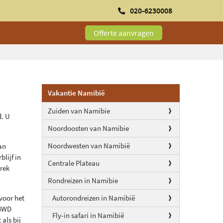
020-6230008
Offerte aanvragen
Vakantie Namibië
Zuiden van Namibie
d. U
Noordoosten van Namibie
Noordwesten van Namibië
an
lijf in
Centrale Plateau
trek
Rondreizen in Namibie
voor het
Autorondreizen in Namibië
 4WD
Fly-in safari in Namibië
als bij