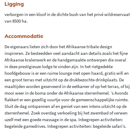
Ligging
verborgen in een kloof in de dichte bush van het privé wildreservaat
van 8500 ha.
Accommodatie
De eigenaars lieten zich door het Afrikaanse tribale design
inspireren. Ze besteedden veel aandacht aan details zoals het fijne
Afrikaanse kralenwerk en de handgemaakte ontwerpen die overal
in deze prestigieuze lodge te vinden zijn. In het rietgedekte
hoofdgebouw is er een ruime lounge met open haard, gratis wifi en
een groot terras met uitzicht op de drukbezochte drinkplaats. De
maaltijden worden geserveerd in de eetkamer of op het terras, of bij
mooi weer in de boma onder de Afrikaanse sterrenhemel. ’s Avonds
flakkert er een gezellig vuurtje voor de gemeenschappelijke ruimte.
Sluit de dag ontspannen af en geniet van een intens uitzicht op de
sterrenhemel. Zoek overdag verkoeling bij het zwembad of verwen
uzelf met een goede massage in de spa. Inbegrepen activiteiten:
begeleide gamedrives. Inbegrepen activiteiten: begeleide safari’s.