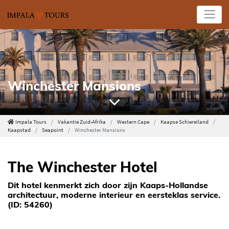
Winchester Mansions
Impala Tours
Vakantie Zuid-Afrika
Western Cape
Kaapse Schiereiland
Kaapstad
Seapoint
Winchester Mansions
The Winchester Hotel
Dit hotel kenmerkt zich door zijn Kaaps-Hollandse
architectuur, moderne interieur en eersteklas service.
(ID: 54260)