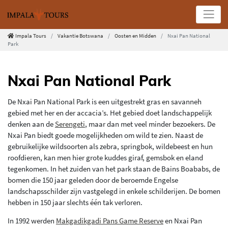
Impala Tours
Vakantie Botswana
Oosten en Midden
Nxai Pan National
Park
Nxai Pan National Park
De Nxai Pan National Park is een uitgestrekt gras en savanneh
gebied met her en der accacia’s. Het gebied doet landschappelijk
denken aan de
Serengeti
, maar dan met veel minder bezoekers. De
Nxai Pan biedt goede mogelijkheden om wild te zien. Naast de
gebruikelijke wildsoorten als zebra, springbok, wildebeest en hun
roofdieren, kan men hier grote kuddes giraf, gemsbok en eland
tegenkomen. In het zuiden van het park staan de Bains Boababs, de
bomen die 150 jaar geleden door de beroemde Engelse
landschapsschilder zijn vastgelegd in enkele schilderijen. De bomen
hebben in 150 jaar slechts één tak verloren.
In 1992 werden
Makgadikgadi Pans Game Reserve
en Nxai Pan