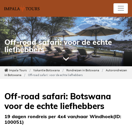
Off-road safari: voor de echte
liefhebbers
Impala Tours
Vakantie Botswana
Rondreizen in Botswana
Autorondreizen
in Botswana
Off-road safari: voor de echte liefhebbers
Off-road safari: Botswana
voor de echte liefhebbers
19 dagen rondreis per 4x4 van/naar Windhoek(ID:
100051)