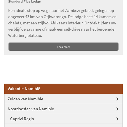
Standard Plus Lodge
Een ideale stop op weg naar het Zambezi gebied, gelegen op
ongeveer 43 km van Otjiwarongo. De lodge heeft 14 kamers en
chalets, met een stijlvol Afrikaans interieur. Ontdek tijdens uw
verblijf de savanne of maak een self-drive naar het beroemde
Waterberg plateau.
Lees meer
Vakantie Namibië
Zuiden van Namibie
Noordoosten van Namibie
Caprivi Regio