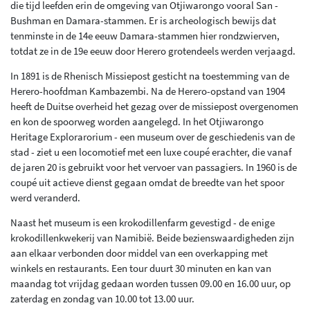
die tijd leefden erin de omgeving van Otjiwarongo vooral San -
Bushman en Damara-stammen. Er is archeologisch bewijs dat
tenminste in de 14e eeuw Damara-stammen hier rondzwierven,
totdat ze in de 19e eeuw door Herero grotendeels werden verjaagd.
In 1891 is de Rhenisch Missiepost gesticht na toestemming van de
Herero-hoofdman Kambazembi. Na de Herero-opstand van 1904
heeft de Duitse overheid het gezag over de missiepost overgenomen
en kon de spoorweg worden aangelegd. In het Otjiwarongo
Heritage Explorarorium - een museum over de geschiedenis van de
stad - ziet u een locomotief met een luxe coupé erachter, die vanaf
de jaren 20 is gebruikt voor het vervoer van passagiers. In 1960 is de
coupé uit actieve dienst gegaan omdat de breedte van het spoor
werd veranderd.
Naast het museum is een krokodillenfarm gevestigd - de enige
krokodillenkwekerij van Namibië. Beide bezienswaardigheden zijn
aan elkaar verbonden door middel van een overkapping met
winkels en restaurants. Een tour duurt 30 minuten en kan van
maandag tot vrijdag gedaan worden tussen 09.00 en 16.00 uur, op
zaterdag en zondag van 10.00 tot 13.00 uur.