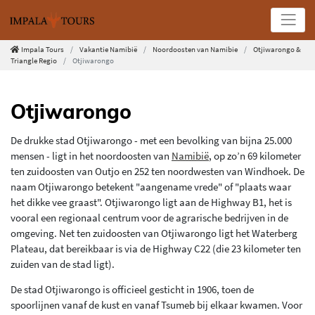
Impala Tours
Vakantie Namibië
Noordoosten van Namibie
Otjiwarongo &
Triangle Regio
Otjiwarongo
Otjiwarongo
De drukke stad Otjiwarongo - met een bevolking van bijna 25.000
mensen - ligt in het noordoosten van
Namibië
, op zo’n 69 kilometer
ten zuidoosten van Outjo en 252 ten noordwesten van Windhoek. De
naam Otjiwarongo betekent "aangename vrede" of "plaats waar
het dikke vee graast". Otjiwarongo ligt aan de Highway B1, het is
vooral een regionaal centrum voor de agrarische bedrijven in de
omgeving. Net ten zuidoosten van Otjiwarongo ligt het Waterberg
Plateau, dat bereikbaar is via de Highway C22 (die 23 kilometer ten
zuiden van de stad ligt).
De stad Otjiwarongo is officieel gesticht in 1906, toen de
spoorlijnen vanaf de kust en vanaf Tsumeb bij elkaar kwamen. Voor