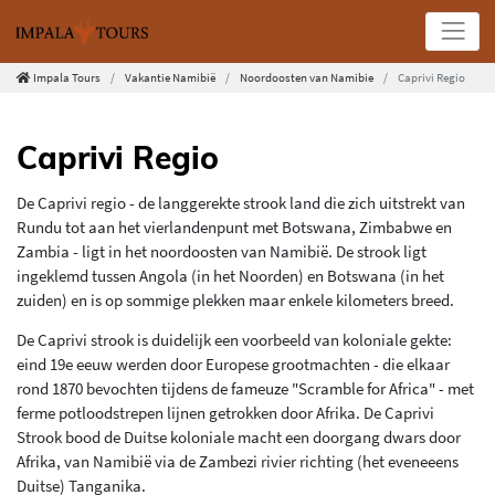
Impala Tours
Vakantie Namibië
Noordoosten van Namibie
Caprivi Regio
Caprivi Regio
De Caprivi regio - de langgerekte strook land die zich uitstrekt van
Rundu tot aan het vierlandenpunt met Botswana, Zimbabwe en
Zambia - ligt in het noordoosten van Namibië. De strook ligt
ingeklemd tussen Angola (in het Noorden) en Botswana (in het
zuiden) en is op sommige plekken maar enkele kilometers breed.
De Caprivi strook is duidelijk een voorbeeld van koloniale gekte:
eind 19e eeuw werden door Europese grootmachten - die elkaar
rond 1870 bevochten tijdens de fameuze "Scramble for Africa" - met
ferme potloodstrepen lijnen getrokken door Afrika. De Caprivi
Strook bood de Duitse koloniale macht een doorgang dwars door
Afrika, van Namibië via de Zambezi rivier richting (het eveneeens
Duitse) Tanganika.