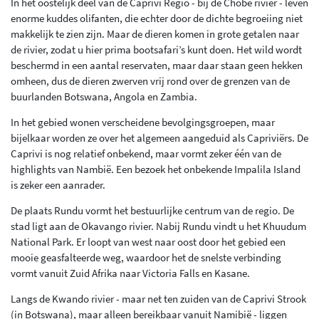
In het oostelijk deel van de Caprivi Regio - bij de Chobe rivier - leven
enorme kuddes olifanten, die echter door de dichte begroeiing niet
makkelijk te zien zijn. Maar de dieren komen in grote getalen naar
de rivier, zodat u hier prima bootsafari’s kunt doen. Het wild wordt
beschermd in een aantal reservaten, maar daar staan geen hekken
omheen, dus de dieren zwerven vrij rond over de grenzen van de
buurlanden Botswana, Angola en Zambia.
In het gebied wonen verscheidene bevolgingsgroepen, maar
bijelkaar worden ze over het algemeen aangeduid als Capriviërs. De
Caprivi is nog relatief onbekend, maar vormt zeker één van de
highlights van Nambië. Een bezoek het onbekende Impalila Island
is zeker een aanrader.
De plaats Rundu vormt het bestuurlijke centrum van de regio. De
stad ligt aan de Okavango rivier. Nabij Rundu vindt u het Khuudum
National Park. Er loopt van west naar oost door het gebied een
mooie geasfalteerde weg, waardoor het de snelste verbinding
vormt vanuit Zuid Afrika naar Victoria Falls en Kasane.
Langs de Kwando rivier - maar net ten zuiden van de Caprivi Strook
(in Botswana), maar alleen bereikbaar vanuit Namibië - liggen