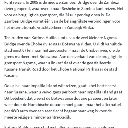
kunt reizen. In 2005 is de nieuwe Zambezi Bridge over de Zambezi
rivier geopend, waarover u naar Sesheke in Zambia kunt reizen. Net
voor de brug ligt de grenspost, die 24 uur per dag open is. De
Zambezi Bridge vormt één van de belangrijkste verbindingen voor
het internationale vrachtverkeer in Zuidelijk Afrika.
Ten zuiden van Katimo Mulilo kunt u via de veel kleinere Ngoma
Bridge over de Chobe rivier naar Botswana rijden. U rijdt vanuit de
stad eerst 67 km naar het zuidoosten - naar de Chobe rivier, die de
grens markeert met Botswana. Aan de overkant van de brug ligt de
grenspost Ngoma, waar u linksaf slaat over de geasfalteerde
Kasane Transit Road door het Chobe National Park naar de stad
Kasane.
Ook als u naar Impalila Island wilt reizen, gaat u het beste eerst
naar Kasane, waar u vervolgens per boot naar Impalila Island gaat.
Dit betekent dat u eerst de Botswaanse douane passeert en later
weer door de Namibische douane moet gaan, maar het alternatief
per 4WD auto over een zeer slecht begaanbaar weg is voor de
meeste reizigers minder aantrekkelijk.
Katima Mulilo is een stad met allerlei voorzieningen, zoals een