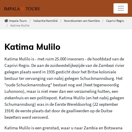
Impala Tours
Vakantie Namibië
Noordoosten van Namibie
Caprivi Regio
Katima Mulilo
Katima Mulilo
Katima Mulilo is - met ruim 25.000 inwoners - de hoofdstad van de
Caprivi Regio. De aan de zuidwestelijkezijde van de Zambezi rivier
gelegen plaats werd in 1935 gesticht door het Britse koloniale
bestuur ter vervanging van nabij gelegen Schuckmannsburg. Het
"oude Schuckmannsburg" bestaat nog wel (heet tegenwoordig
Luhonono), maar is niet meer dan een verzameling hutten, een
ziekenhuis en een politiepost. Katima Mulilo (en het nabij gelegen
Schumannsburg) was in de Eerste Wereldoorlog (22 september
1914) de eerste plaats dat door de geallieerden op de Duitse
bezetters werd veroverd.
Katima Mulilo is een grenstad, waar u naar Zambia en Botswana