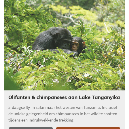
Olifanten & chimpansees aan Lake Tanganyika
5-daagse fly-in safari naar het westen van Tanzania. Inclusief
de unieke gelegenheid om chimpansees in het wild te spotten
tijdens een indrukwekkende trekking