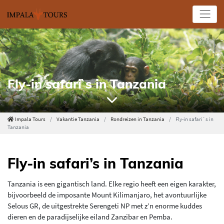
Fly-in safari`s in Tanzania
Impala Tours
Vakantie Tanzania
Rondreizen in Tanzania
Fly-in safari`s in
Tanzania
Fly-in safari’s in Tanzania
Tanzania is een gigantisch land. Elke regio heeft een eigen karakter,
bijvoorbeeld de imposante Mount Kilimanjaro, het avontuurlijke
Selous GR, de uitgestrekte Serengeti NP met z’n enorme kuddes
dieren en de paradijselijke eiland Zanzibar en Pemba.