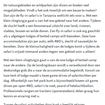
De natuurgebieden en wildparken zijn divers en bieden veel
mogelijkheden. Vindt u het ook moeilijk om een keuze te maken?
Dan zijn de fly-in safari’s in Tanzania wellicht iets voor u. Met een
klein vliegtuigje gaat u van het ene gebied naar het andere. Tijdens
de vlucht heeft u een fenomenaal uitzicht over land, rivieren,
vlaktes, bossen en wilde dieren. Een fly-in safari is ook erg geschikt
als u afgelegen lodges of tented camps wilt bezoeken. Deze luxe
accommodaties zijn per auto, zelfs 4WD’s, slecht of nauwelijks te
bereiken. Door de kleinschaligheid van de lodges komt u tijdens de
safari’s vrijwel niemand anders tegen: een gebied voor u alleen!
Met een klein vliegtuigje gaat u van de ene lodge of tented camp
naar de andere. Op de landingsbaan wordt u verwelkomd door een
deskundige gids die u naar de accommodatie begeleidt. Vanuit uw
luxe tent of lodge maakt u twee game drives of safaritochten per
dag. Afhankelijk van het park kunt u bijvoorbeeld kiezen uit game
drives per open 4WD, safari’s te voet, paard of heteluchtballon.
Professionele rangers en trackers (sporenzoekers) delen graag hun
kennis en ervaring met u.
Tussen de safari-activiteiten door kunt u heerlijk relaxen,