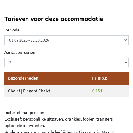
Tarieven voor deze accommodatie
Periode
Aantal personen
Bijzonderheden
Prijs p.p.
Chalet | Elegant Chalet
€ 251
Inclusief
: halfpension.
Exclusief
: persoonlijke uitgaven, drankjes, fooien, transfers,
optionele activiteiten.
Kinderen
: welkom van alle leeftijden, 0-3 jaar gratis. Max. 2