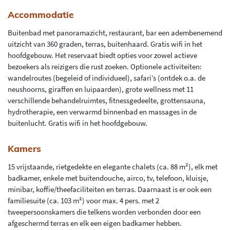
Accommodatie
Buitenbad met panoramazicht, restaurant, bar een adembenemend
uitzicht van 360 graden, terras, buitenhaard. Gratis wifi in het
hoofdgebouw. Het reservaat biedt opties voor zowel actieve
bezoekers als reizigers die rust zoeken. Optionele activiteiten:
wandelroutes (begeleid of individueel), safari’s (ontdek o.a. de
neushoorns, giraffen en luipaarden), grote wellness met 11
verschillende behandelruimtes, fitnessgedeelte, grottensauna,
hydrotherapie, een verwarmd binnenbad en massages in de
buitenlucht. Gratis wifi in het hoofdgebouw.
Kamers
15 vrijstaande, rietgedekte en elegante chalets (ca. 88 m²), elk met
badkamer, enkele met buitendouche, airco, tv, telefoon, kluisje,
minibar, koffie/theefaciliteiten en terras. Daarnaast is er ook een
familiesuite (ca. 103 m²) voor max. 4 pers. met 2
tweepersoonskamers die telkens worden verbonden door een
afgeschermd terras en elk een eigen badkamer hebben.