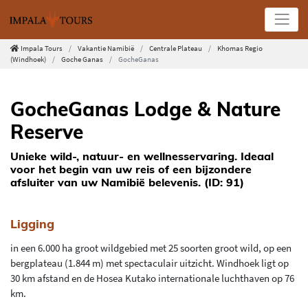
Impala Tours
Vakantie Namibië
Centrale Plateau
Khomas Regio
(Windhoek)
Goche Ganas
GocheGanas
GocheGanas Lodge & Nature
Reserve
Unieke wild-, natuur- en wellnesservaring. Ideaal
voor het begin van uw reis of een bijzondere
afsluiter van uw Namibië belevenis. (ID: 91)
Ligging
in een 6.000 ha groot wildgebied met 25 soorten groot wild, op een
bergplateau (1.844 m) met spectaculair uitzicht. Windhoek ligt op
30 km afstand en de Hosea Kutako internationale luchthaven op 76
km.