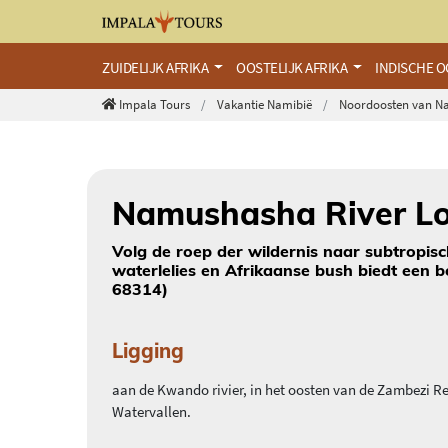
ZUIDELIJK AFRIKA
OOSTELIJK AFRIKA
INDISCHE 
Impala Tours
Vakantie Namibië
Noordoosten van N
Namushasha River L
Volg de roep der wildernis naar subtropisch
waterlelies en Afrikaanse bush biedt een 
68314)
Ligging
aan de Kwando rivier, in het oosten van de Zambezi Re
Watervallen.