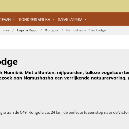
OCEAAN
RONDREIS AFRIKA
SAFARI AFRIKA
amibie
Caprivi Regio
Kongola
Namushasha River Lodge
odge
 Namibië. Met olifanten, nijlpaarden, talloze vogelsoorte
bezoek aan Namushasha een verrijkende natuurervaring. (
gio aan de C49, Kongola ca. 24 km, de perfecte tussenstop naar de Victor