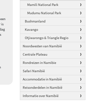
Mamili National Park
Mudumu National Park
 een
Bushmanland
 is
 dag
Kavango
s
Otjiwarongo & Triangle Regio
Noordwesten van Namibië
Centrale Plateau
Rondreizen in Namibie
n
Safari Namibië
Accommodatie in Namibië
Reisonderdelen in Namibië
Informatie over Namibië