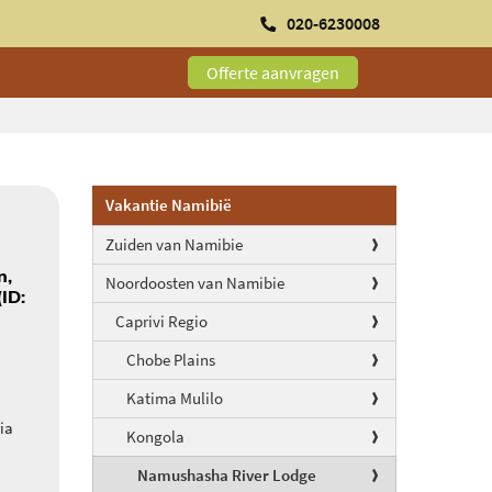
020-6230008
Offerte aanvragen
Vakantie Namibië
Zuiden van Namibie
n,
Noordoosten van Namibie
ID:
Caprivi Regio
Chobe Plains
Katima Mulilo
ia
Kongola
Namushasha River Lodge