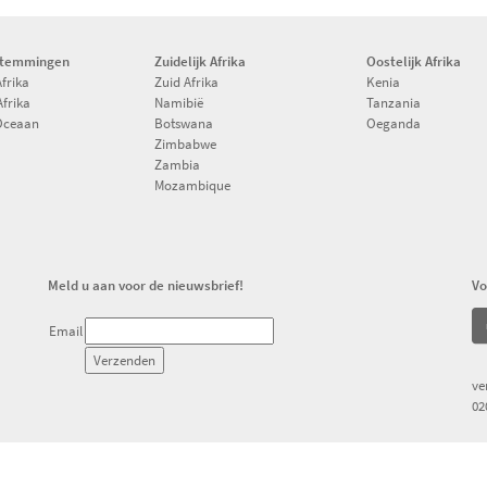
stemmingen
Zuidelijk Afrika
Oostelijk Afrika
Afrika
Zuid Afrika
Kenia
Afrika
Namibië
Tanzania
Oceaan
Botswana
Oeganda
Zimbabwe
Zambia
Mozambique
Meld u aan voor de nieuwsbrief!
Vo
Email
ve
02
Copyright © 1994-2026 Pacific Island Travel Alle rechten voorbehouden.