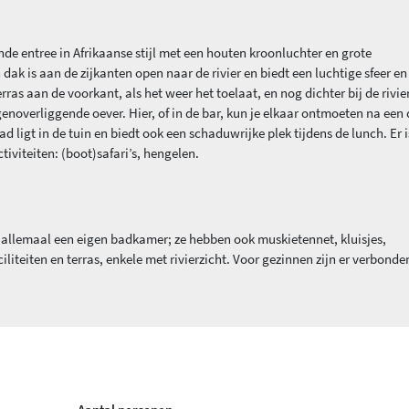
de entree in Afrikaanse stijl met een houten kroonluchter en grote
dak is aan de zijkanten open naar de rivier en biedt een luchtige sfeer en
ras aan de voorkant, als het weer het toelaat, en nog dichter bij de rivier
tegenoverliggende oever. Hier, of in de bar, kun je elkaar ontmoeten na een
 ligt in de tuin en biedt ook een schaduwrijke plek tijdens de lunch. Er i
tiviteiten: (boot)safari’s, hengelen.
n allemaal een eigen badkamer; ze hebben ook muskietennet, kluisjes,
liteiten en terras, enkele met rivierzicht. Voor gezinnen zijn er verbonde