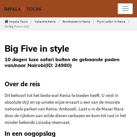
Impala Tours
Vakantie Kenia
Rondreizen in Kenia
Fly-In safari in Kenia
De Big Five in stijl
Big Five in style
10 dagen luxe safari buiten de gebaande paden
van/naar Nairobi(ID: 24980)
Over de reis
Dit behoort tot het beste wat Kenia te bieden heeft. U reist in
absolute stijl en op unieke wijze ervaart u een van de mooiste
nationale parken van Kenia: Amboseli. Laat u in de Masai Mara
door de rijkdom aan wilde dieren verbazen en kom tot rust in het
minder bekende Loisaba reservaat.
In een oogopslag