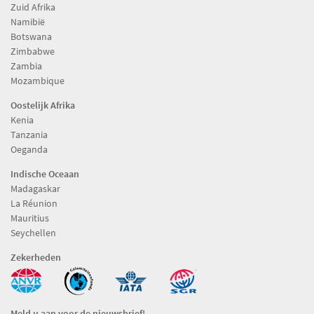
Zuid Afrika
Namibië
Botswana
Zimbabwe
Zambia
Mozambique
Oostelijk Afrika
Kenia
Tanzania
Oeganda
Indische Oceaan
Madagaskar
La Réunion
Mauritius
Seychellen
Zekerheden
Meld u aan voor de nieuwsbrief!