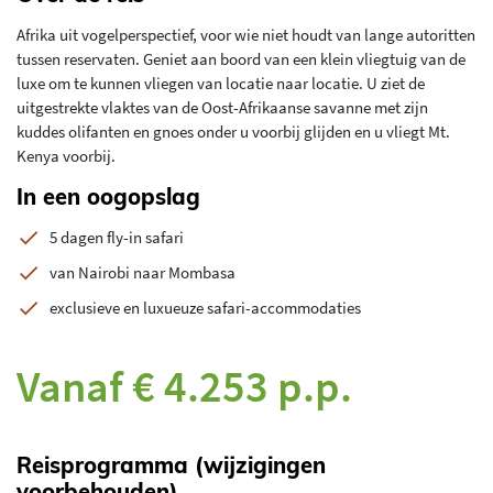
Afrika uit vogelperspectief, voor wie niet houdt van lange autoritten
tussen reservaten. Geniet aan boord van een klein vliegtuig van de
luxe om te kunnen vliegen van locatie naar locatie. U ziet de
uitgestrekte vlaktes van de Oost-Afrikaanse savanne met zijn
kuddes olifanten en gnoes onder u voorbij glijden en u vliegt Mt.
Kenya voorbij.
In een oogopslag
5 dagen fly-in safari
van Nairobi naar Mombasa
exclusieve en luxueuze safari-accommodaties
Vanaf € 4.253 p.p.
Reisprogramma (wijzigingen
voorbehouden)