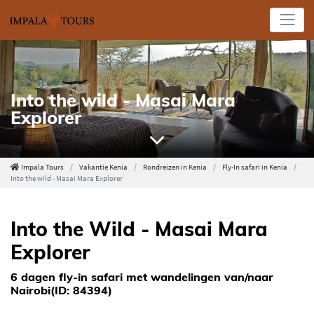
Into the wild - Masai Mara
Explorer
Impala Tours
Vakantie Kenia
Rondreizen in Kenia
Fly-In safari in Kenia
Into the wild - Masai Mara Explorer
Into the Wild - Masai Mara
Explorer
6 dagen fly-in safari met wandelingen van/naar
Nairobi(ID: 84394)