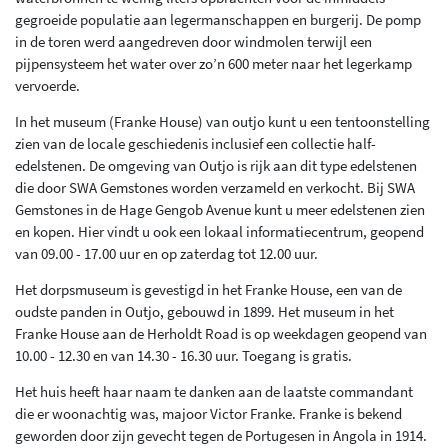
gegroeide populatie aan legermanschappen en burgerij. De pomp
in de toren werd aangedreven door windmolen terwijl een
pijpensysteem het water over zo’n 600 meter naar het legerkamp
vervoerde.
In het museum (Franke House) van outjo kunt u een tentoonstelling
zien van de locale geschiedenis inclusief een collectie half-
edelstenen. De omgeving van Outjo is rijk aan dit type edelstenen
die door SWA Gemstones worden verzameld en verkocht. Bij SWA
Gemstones in de Hage Gengob Avenue kunt u meer edelstenen zien
en kopen. Hier vindt u ook een lokaal informatiecentrum, geopend
van 09.00 - 17.00 uur en op zaterdag tot 12.00 uur.
Het dorpsmuseum is gevestigd in het Franke House, een van de
oudste panden in Outjo, gebouwd in 1899. Het museum in het
Franke House aan de Herholdt Road is op weekdagen geopend van
10.00 - 12.30 en van 14.30 - 16.30 uur. Toegang is gratis.
Het huis heeft haar naam te danken aan de laatste commandant
die er woonachtig was, majoor Victor Franke. Franke is bekend
geworden door zijn gevecht tegen de Portugesen in Angola in 1914.