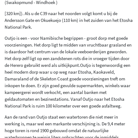
(Swakopmund - Windhoek )
[320 km]). Als u de C39 naar het noorden volgt komt u bij de
Andersson Gate en Okuekuejo (110 km) in het zuiden van het Etosha
National Park.
Outjo is een - voor Namibische begrippen - groot dorp met goede
voorzieningen. Het dorp ligt te midden van vruchtbaar grasland en
is daardoor het centrum van de lokale veeboerderijen geworden.
Het dorp zelf ligt op een zandstenen rots die in vroeger tijden door
de Herero gebruikt werd als uitkijkpunt.Outjo is tegenwoordig een
heel modern dorp waar u op weg naar Etosha, Kaokaveld,
Damaraland of de Skeleton Coast goede voorzieningen treft om
inkopen te doen. Er zijn goed gevulde supermarkten, winkels waar
kampeergerei wordt verkocht, een aantal banken met
geldautomaten en bezinestations. Vanaf Outjo naar het Etosha
National Park is ruim 100 kilometer over een goede asfaltweg.
Aan de rand van Outjo staat een watertoren die niet meer in
werking is, maar wel een markante verschijning is. De 9,4 meter
hoge toren is rond 1900 gebouwd omdat de natuurlijke
waterbronnen te weinig liters opbrachten voor de inmiddels