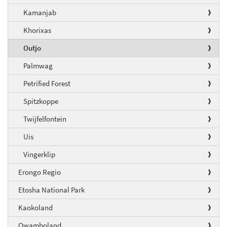
Kamanjab
Khorixas
Outjo
Palmwag
Petrified Forest
Spitzkoppe
Twijfelfontein
Uis
Vingerklip
Erongo Regio
Etosha National Park
Kaokoland
Owamboland