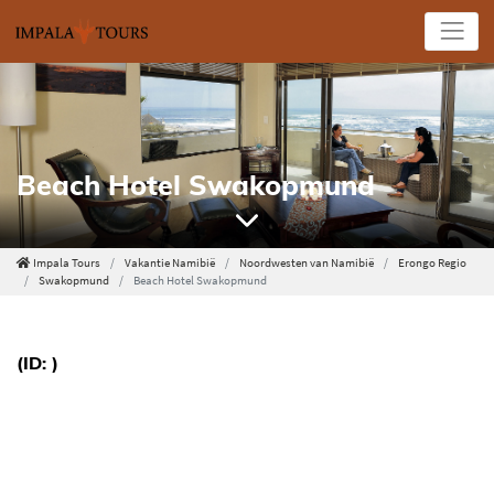
Beach Hotel Swakopmund
Impala Tours
Vakantie Namibië
Noordwesten van Namibië
Erongo Regio
Swakopmund
Beach Hotel Swakopmund
(ID: )