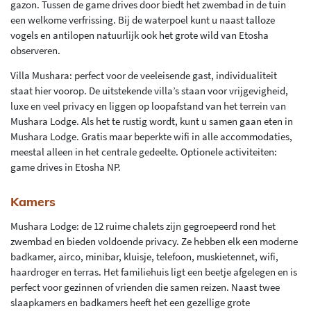
gazon. Tussen de game drives door biedt het zwembad in de tuin
een welkome verfrissing. Bij de waterpoel kunt u naast talloze
vogels en antilopen natuurlijk ook het grote wild van Etosha
observeren.
Villa Mushara: perfect voor de veeleisende gast, individualiteit
staat hier voorop. De uitstekende villa’s staan voor vrijgevigheid,
luxe en veel privacy en liggen op loopafstand van het terrein van
Mushara Lodge. Als het te rustig wordt, kunt u samen gaan eten in
Mushara Lodge. Gratis maar beperkte wifi in alle accommodaties,
meestal alleen in het centrale gedeelte. Optionele activiteiten:
game drives in Etosha NP.
Kamers
Mushara Lodge: de 12 ruime chalets zijn gegroepeerd rond het
zwembad en bieden voldoende privacy. Ze hebben elk een moderne
badkamer, airco, minibar, kluisje, telefoon, muskietennet, wifi,
haardroger en terras. Het familiehuis ligt een beetje afgelegen en is
perfect voor gezinnen of vrienden die samen reizen. Naast twee
slaapkamers en badkamers heeft het een gezellige grote