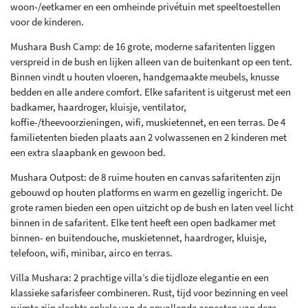
woon-/eetkamer en een omheinde privétuin met speeltoestellen
voor de kinderen.
Mushara Bush Camp: de 16 grote, moderne safaritenten liggen
verspreid in de bush en lijken alleen van de buitenkant op een tent.
Binnen vindt u houten vloeren, handgemaakte meubels, knusse
bedden en alle andere comfort. Elke safaritent is uitgerust met een
badkamer, haardroger, kluisje, ventilator,
koffie-/theevoorzieningen, wifi, muskietennet, en een terras. De 4
familietenten bieden plaats aan 2 volwassenen en 2 kinderen met
een extra slaapbank en gewoon bed.
Mushara Outpost: de 8 ruime houten en canvas safaritenten zijn
gebouwd op houten platforms en warm en gezellig ingericht. De
grote ramen bieden een open uitzicht op de bush en laten veel licht
binnen in de safaritent. Elke tent heeft een open badkamer met
binnen- en buitendouche, muskietennet, haardroger, kluisje,
telefoon, wifi, minibar, airco en terras.
Villa Mushara: 2 prachtige villa’s die tijdloze elegantie en een
klassieke safarisfeer combineren. Rust, tijd voor bezinning en veel
ruimte zijn slechts enkele van de opvallende aspecten van deze