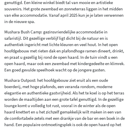
genuttigd. Een kleine winkel biedt tal van mooie en artistieke
souvenirs. Het grote zwembad en zonneterras liggen in het midden
van elke accommodatie. Vanaf april 2025 kun je je laten verwennen
in de nieuwe spa.
Mushara Bush Camp: gezinsvriendelijke accommodatie in
safaristijl. Dit gezellige verblijf ligt dicht bij de natuur en is
authentiek ingericht met lichte kleuren en veel hout. In het open
hoofdgebouw met rieten dak en plafondhoge ramen dineert, drinkt,
en praat u gezellig bij rond de open haard. In de tuin vindt u een
open haard, maar ook een zwembad met kindergedeelte en klimrek.
Een goed gevulde speelhoek wacht op de jongere gasten.
Mushara Outpost: het hoofdgebouw ziet eruit als een oude
boerderij, met hoge plafonds, een veranda rondom, moderne
elegantie en authentieke gastvrijheid. Als het te koel is op het terras
worden de maaltijden aan een grote tafel genuttigd. In de gezellige
lounge komt u volledig tot rust, vooral in de winter als de open
haard knettert en u het zichzelf gemakkelijk wilt maken in een van
de comfortabele zetels met een drankje van de bar en een boek in de
hand. Een populaire ontmoetingsplek is ook de open haard op het