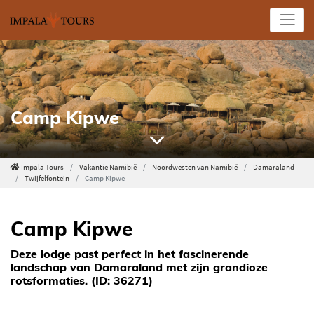
Camp Kipwe
Impala Tours
Vakantie Namibië
Noordwesten van Namibië
Damaraland
Twijfelfontein
Camp Kipwe
Camp Kipwe
Deze lodge past perfect in het fascinerende
landschap van Damaraland met zijn grandioze
rotsformaties. (ID: 36271)