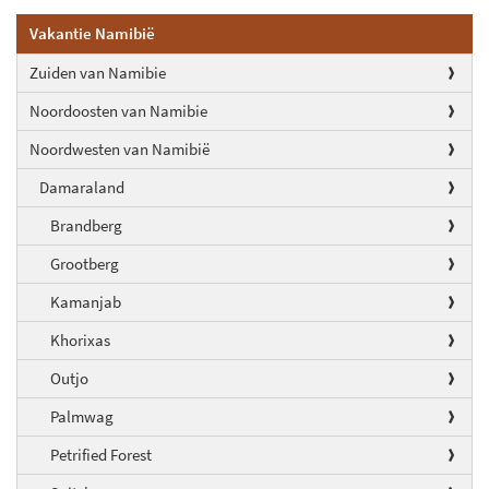
Vakantie Namibië
Zuiden van Namibie
Noordoosten van Namibie
Noordwesten van Namibië
Damaraland
Brandberg
Grootberg
Kamanjab
Khorixas
Outjo
Palmwag
Petrified Forest