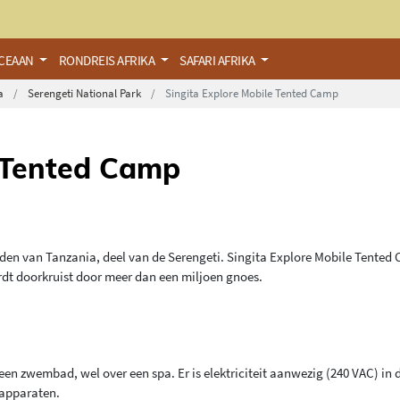
OCEAAN
RONDREIS AFRIKA
SAFARI AFRIKA
ia
Serengeti National Park
Singita Explore Mobile Tented Camp
e Tented Camp
den van Tanzania, deel van de Serengeti. Singita Explore Mobile Tented 
rdt doorkruist door meer dan een miljoen gnoes.
en zwembad, wel over een spa. Er is elektriciteit aanwezig (240 VAC) in 
 apparaten.