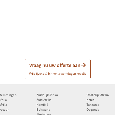
Vraag nu uw offerte aan
Vrijblijvend & binnen 3 werkdagen reactie
stemmingen
Zuidelijk Afrika
Oostelijk Afrika
Afrika
Zuid Afrika
Kenia
Afrika
Namibië
Tanzania
Oceaan
Botswana
Oeganda
Zimbabwe