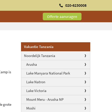
020-6230008
Offerte aanvragen
Vakantie Tanzania
Noordelijk Tanzania
Arusha
Camp is
Lake Manyara National Park
Lake Natron
Lake Victoria
Mount Meru - Arusha NP
de grote
Moshi