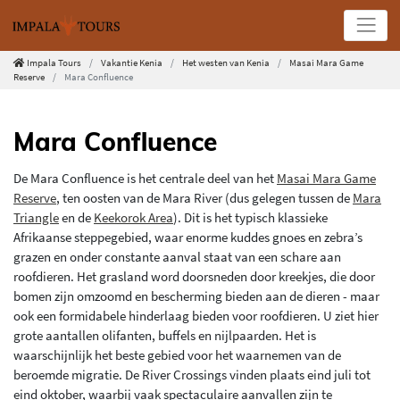
Impala Tours
Vakantie Kenia
Het westen van Kenia
Masai Mara Game
Reserve
Mara Confluence
Mara Confluence
De Mara Confluence is het centrale deel van het
Masai Mara Game
Reserve
, ten oosten van de Mara River (dus gelegen tussen de
Mara
Triangle
en de
Keekorok Area
). Dit is het typisch klassieke
Afrikaanse steppegebied, waar enorme kuddes gnoes en zebra’s
grazen en ​​onder constante aanval staat van een schare aan
roofdieren. Het grasland word doorsneden door kreekjes, die door
bomen zijn omzoomd en bescherming bieden aan de dieren - maar
ook een formidabele hinderlaag bieden voor roofdieren. U ziet hier
grote aantallen olifanten, buffels en nijlpaarden. Het is
waarschijnlijk het beste gebied voor het waarnemen van de
beroemde migratie. De River Crossings vinden plaats eind juli tot
eind oktober, waarbij vaak spectaculaire aanvallen zijn te