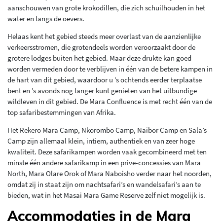
aanschouwen van grote krokodillen, die zich schuilhouden in het
water en langs de oevers.
Helaas kent het gebied steeds meer overlast van de aanzienlijke
verkeersstromen, die grotendeels worden veroorzaakt door de
grotere lodges buiten het gebied. Maar deze drukte kan goed
worden vermeden door te verblijven in één van de betere kampen in
de hart van dit gebied, waardoor u ’s ochtends eerder terplaatse
bent en ’s avonds nog langer kunt genieten van het uitbundige
wildleven in dit gebied. De Mara Confluence is met recht één van de
top safaribestemmingen van Afrika.
Het Rekero Mara Camp, Nkorombo Camp, Naibor Camp en Sala’s
Camp zijn allemaal klein, intiem, authentiek en van zeer hoge
kwaliteit. Deze safarikampen worden vaak gecombineerd met ten
minste één andere safarikamp in een prive-concessies van Mara
North, Mara Olare Orok of Mara Naboisho verder naar het noorden,
omdat zij in staat zijn om nachtsafari’s en wandelsafari’s aan te
bieden, wat in het Masai Mara Game Reserve zelf niet mogelijk is.
Accommodaties in de Mara