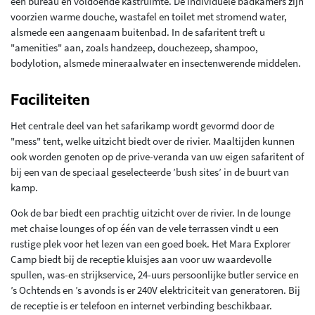
een bureau en voldoende kastruimte. De individuele badkamers zijn
voorzien warme douche, wastafel en toilet met stromend water,
alsmede een aangenaam buitenbad. In de safaritent treft u
"amenities" aan, zoals handzeep, douchezeep, shampoo,
bodylotion, alsmede mineraalwater en insectenwerende middelen.
Faciliteiten
Het centrale deel van het safarikamp wordt gevormd door de
"mess" tent, welke uitzicht biedt over de rivier. Maaltijden kunnen
ook worden genoten op de prive-veranda van uw eigen safaritent of
bij een van de speciaal geselecteerde ’bush sites’ in de buurt van
kamp.
Ook de bar biedt een prachtig uitzicht over de rivier. In de lounge
met chaise lounges of op één van de vele terrassen vindt u een
rustige plek voor het lezen van een goed boek. Het Mara Explorer
Camp biedt bij de receptie kluisjes aan voor uw waardevolle
spullen, was-en strijkservice, 24-uurs persoonlijke butler service en
’s Ochtends en ’s avonds is er 240V elektriciteit van generatoren. Bij
de receptie is er telefoon en internet verbinding beschikbaar.