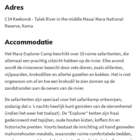
Adres
C14 Keekorok - Talek River in the middle Masai Mara National
Reserve, Kenia
Accommodatie
Het Mara Explorer Camp beschikt over 10 ruime safaritenten, die
allemaal een prachtig uitzicht hebben op de rivier. Elke avond
wordt de rivieroever bezocht door vele dieren, zoals olifanten,
nijlpaarden, krokodillen en allerlei gazellen en bokken. Het is niet
ongewoon om af en toe een krokodil te zien zonnen op de
zandstranden aan de oevers van de rivier.
De safaritenten zijn speciaal voor het safarikamp ontworpen,
zodanig dat u ’s nachts heerlijk kunt genieten van de sterrenhemel
(indien het weer het toelaat). De "Explorer" tenten zijn fraai
gedecoreerd met tapijten, oude houten kisten, koffers tin en
historische prenten. Voorts bestaat de inrichting uit hand gesneden
mahoniehouten meubels, waaronder ruime comfortabele bedden,