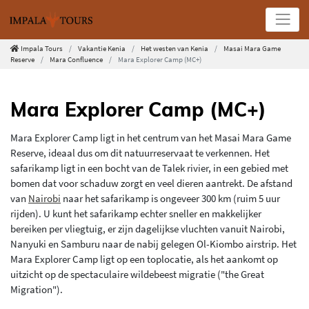
Impala Tours
Vakantie Kenia
Het westen van Kenia
Masai Mara Game
Reserve
Mara Confluence
Mara Explorer Camp (MC+)
Mara Explorer Camp (MC+)
Mara Explorer Camp ligt in het centrum van het Masai Mara Game
Reserve, ideaal dus om dit natuurreservaat te verkennen. Het
safarikamp ligt in een bocht van de Talek rivier, in een gebied met
bomen dat voor schaduw zorgt en veel dieren aantrekt. De afstand
van
Nairobi
naar het safarikamp is ongeveer 300 km (ruim 5 uur
rijden). U kunt het safarikamp echter sneller en makkelijker
bereiken per vliegtuig, er zijn dagelijkse vluchten vanuit Nairobi,
Nanyuki en Samburu naar de nabij gelegen Ol-Kiombo airstrip. Het
Mara Explorer Camp ligt op een toplocatie, als het aankomt op
uitzicht op de spectaculaire wildebeest migratie ("the Great
Migration").